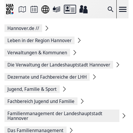
Seite
als
E-
Suche
Mail
versenden
Auf
Hannover.de
//
Facebook
teilen
Auf
Leben in der Region Hannover
X
teilen
Verwaltungen & Kommunen
Seitenlink
Kopieren
Die Verwaltung der Landeshauptstadt Hannover
Seite
Drucken
Dezernate und Fachbereiche der LHH
Jugend, Familie & Sport
Fachbereich Jugend und Familie
Familienmanagement der Landeshauptstadt
Hannover
Das Familienmanagement