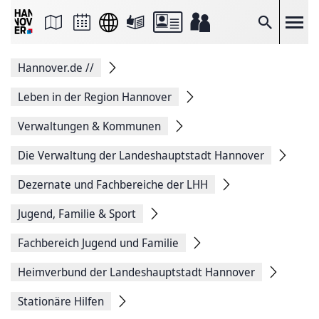
Seite
als
E-
Suche
Mail
versenden
Auf
Hannover.de
//
Facebook
teilen
Auf
Leben in der Region Hannover
X
teilen
Verwaltungen & Kommunen
Seitenlink
Kopieren
Die Verwaltung der Landeshauptstadt Hannover
Seite
Drucken
Dezernate und Fachbereiche der LHH
Jugend, Familie & Sport
Fachbereich Jugend und Familie
Heimverbund der Landeshauptstadt Hannover
Stationäre Hilfen