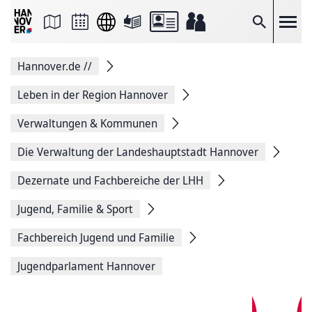
Seite
als
E-
Suche
Mail
versenden
Auf
Hannover.de
//
Facebook
teilen
Auf
Leben in der Region Hannover
X
teilen
Verwaltungen & Kommunen
Seitenlink
Kopieren
Die Verwaltung der Landeshauptstadt Hannover
Seite
Drucken
Dezernate und Fachbereiche der LHH
Jugend, Familie & Sport
Fachbereich Jugend und Familie
Jugendparlament Hannover