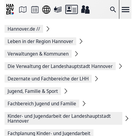
Seite
als
E-
Suche
Mail
versenden
Auf
Hannover.de
//
Facebook
teilen
Auf
Leben in der Region Hannover
X
teilen
Verwaltungen & Kommunen
Seitenlink
Kopieren
Die Verwaltung der Landeshauptstadt Hannover
Seite
Drucken
Dezernate und Fachbereiche der LHH
Jugend, Familie & Sport
Fachbereich Jugend und Familie
Kinder- und Jugendarbeit der Landeshauptstadt
Hannover
Fachplanung Kinder- und Jugendarbeit