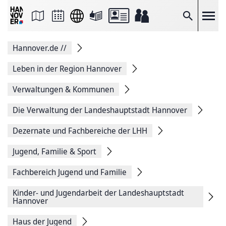
Seite
als
E-
Suche
Mail
versenden
Auf
Hannover.de
//
Facebook
teilen
Auf
Leben in der Region Hannover
X
teilen
Verwaltungen & Kommunen
Seitenlink
Kopieren
Die Verwaltung der Landeshauptstadt Hannover
Seite
Drucken
Dezernate und Fachbereiche der LHH
Jugend, Familie & Sport
Fachbereich Jugend und Familie
Kinder- und Jugendarbeit der Landeshauptstadt
Hannover
Haus der Jugend