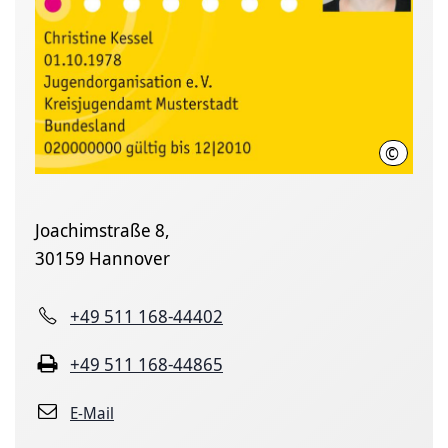
©
Landesju
Joachimstraße 8,
30159 Hannover
+49 511 168-44402
+49 511 168-44865
E-Mail