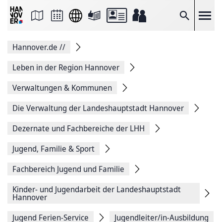
Seite
als
E-
Suche
Mail
versenden
Auf
Hannover.de
//
Facebook
teilen
Auf
Leben in der Region Hannover
X
teilen
Verwaltungen & Kommunen
Seitenlink
Kopieren
Die Verwaltung der Landeshauptstadt Hannover
Seite
Drucken
Dezernate und Fachbereiche der LHH
Jugend, Familie & Sport
Fachbereich Jugend und Familie
Kinder- und Jugendarbeit der Landeshauptstadt
Hannover
Jugend Ferien-Service
Jugendleiter/in-Ausbildung