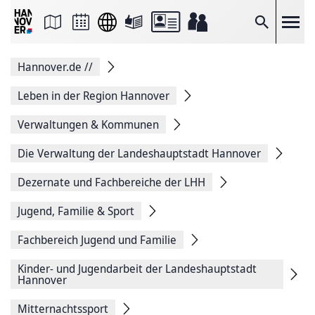
Seite
als
E-
Suche
Mail
versenden
Auf
Hannover.de
//
Facebook
teilen
Auf
Leben in der Region Hannover
X
teilen
Verwaltungen & Kommunen
Seitenlink
Kopieren
Die Verwaltung der Landeshauptstadt Hannover
Seite
Drucken
Dezernate und Fachbereiche der LHH
Jugend, Familie & Sport
Fachbereich Jugend und Familie
Kinder- und Jugendarbeit der Landeshauptstadt
Hannover
Mitternachtssport