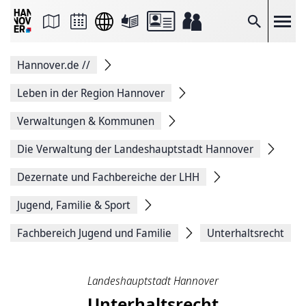
Seite
als
E-
Suche
Mail
versenden
Auf
Hannover.de
//
Facebook
teilen
Auf
Leben in der Region Hannover
X
teilen
Verwaltungen & Kommunen
Seitenlink
Kopieren
Die Verwaltung der Landeshauptstadt Hannover
Seite
Drucken
Dezernate und Fachbereiche der LHH
Jugend, Familie & Sport
Fachbereich Jugend und Familie
Unterhaltsrecht
Landeshauptstadt Hannover
Unterhaltsrecht