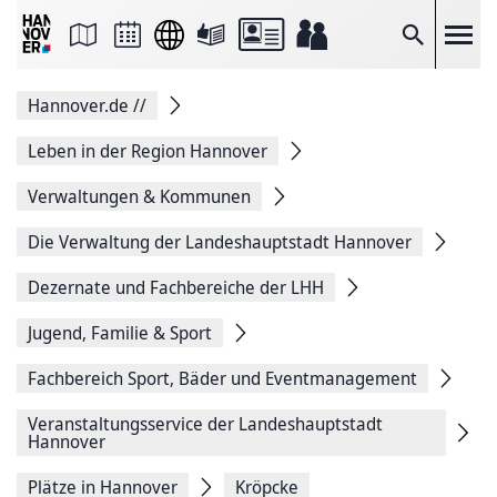
Seite
als
E-
Suche
Mail
versenden
Auf
Hannover.de
//
Facebook
teilen
Auf
Leben in der Region Hannover
X
teilen
Verwaltungen & Kommunen
Seitenlink
Kopieren
Die Verwaltung der Landeshauptstadt Hannover
Seite
Drucken
Dezernate und Fachbereiche der LHH
Jugend, Familie & Sport
Fachbereich Sport, Bäder und Eventmanagement
Veranstaltungsservice der Landeshauptstadt
Hannover
Plätze in Hannover
Kröpcke