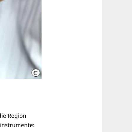
©
Heinrich Schneider (www.photocase.com)
die Region
rinstrumente: