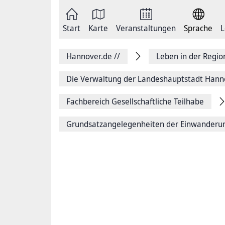
Zum
Seite
Inhalt
als
springen
E-
Zur
Mail
Start
Karte
Veranstaltungen
Sprache
L
Hauptnavigation
versenden
springen
Auf
Facebook
Hannover.de
//
Leben in der Regi
teilen
Auf
X
Die Verwaltung der Landeshauptstadt Hann
teilen
Seitenlink
Fachbereich Gesellschaftliche Teilhabe
Kopieren
Seite
Drucken
Grundsatzangelegenheiten der Einwanderu