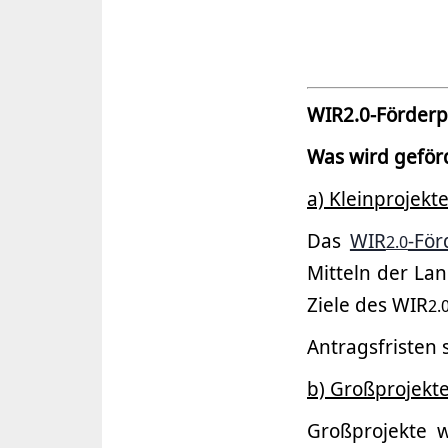
WIR2.0-Förder
Was wird geför
a) Kleinprojekt
Das
WIR
-Fö
2.0
Mitteln der La
Ziele des WIR
2.
Antragsfristen s
b) Großprojekt
Großprojekte 