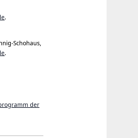
de
.
nnig-Schohaus,
de
.
erprogramm der