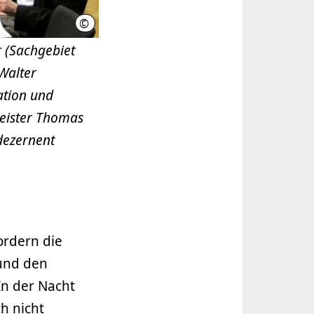
©
LHH
r (Sachgebiet
Walter
ation und
meister Thomas
dezernent
ordern die
und den
In der Nacht
h nicht