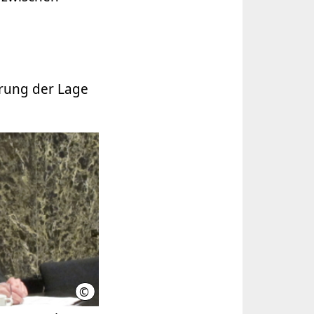
erung der Lage
©
LHH