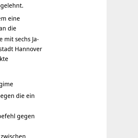
gelehnt.
em eine
an die
e mit sechs Ja-
stadt Hannover
kte
egime
gegen die ein
tbefehl gegen
 zwischen