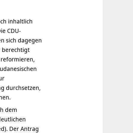
ch inhaltlich
Die CDU-
en sich dagegen
 berechtigt
reformieren,
sudanesischen
ur
g durchsetzen,
hen.
ach dem
deutlichen
ed). Der Antrag