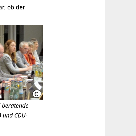
ar, ob der
©
LHH
 beratende
.) und CDU-