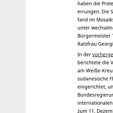
haben die Prote
errungen. Die 
fand im Mosaik
unter wechseln
Bürgermeister
Ratsfrau Georgi
In der
vorherge
berichtete die 
am Weiße-Kreuz
sudanesische F
eingerichtet, u
Bundesregierun
internationale
zum 11. Dezemb