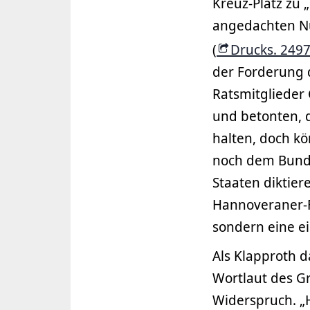
Kreuz-Platz zu 
angedachten N
(
Drucks. 249
der Forderung 
Ratsmitglieder
und betonten, d
halten, doch k
noch dem Bund
Staaten diktier
Hannoveraner-F
sondern eine e
Als Klapproth 
Wortlaut des G
Widerspruch. „H