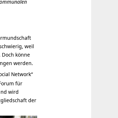
 Kommunalen
Vormundschaft
schwierig, weil
n. Doch könne
fangen werden.
cial Network“
 Forum für
und wird
gliedschaft der