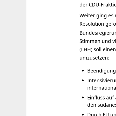
der CDU-Frakti
Weiter ging es 
Resolution gefo
Bundesregierun
Stimmen und v
(LHH) soll eine
umzusetzen:
Beendigung
Intensivieru
internationa
Einfluss au
den sudanes
Durch EU un