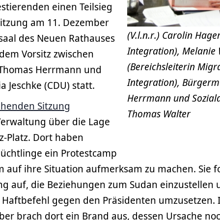
stierenden einen Teilsieg
Sitzung am 11. Dezember
(V.l.n.r.) Carolin Hage
saal des Neuen Rathauses
Integration), Melanie 
dem Vorsitz zwischen
(Bereichsleiterin Migr
 Thomas Herrmann und
Integration), Bürger
a Jeschke (CDU) statt.
Herrmann und Sozial
henden Sitzung
Thomas Walter
Verwaltung über die Lage
-Platz. Dort haben
lüchtlinge ein Protestcamp
m auf ihre Situation aufmerksam zu machen. Sie f
g auf, die Beziehungen zum Sudan einzustellen 
n Haftbefehl gegen den Präsidenten umzusetzen. 
er brach dort ein Brand aus, dessen Ursache noc