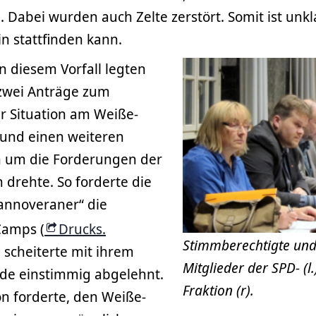
. Dabei wurden auch Zelte zerstört. Somit ist unkl
in stattfinden kann.
 diesem Vorfall legten
 zwei Anträge zum
 Situation am Weiße-
 und einen weiteren
ch um die Forderungen der
 drehte. So forderte die
Hannoveraner“ die
amps (
Drucks.
Stimmberechtigte und
 scheiterte mit ihrem
Mitglieder der SPD- (l
rde einstimmig abgelehnt.
Fraktion (r).
on forderte, den Weiße-