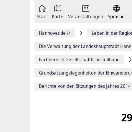
Zum
Seite
Inhalt
als
springen
E-
Zur
Mail
Start
Karte
Veranstaltungen
Sprache
L
Hauptnavigation
versenden
springen
Auf
Facebook
Hannover.de
//
Leben in der Regi
teilen
Auf
X
Die Verwaltung der Landeshauptstadt Hann
teilen
Seitenlink
Fachbereich Gesellschaftliche Teilhabe
Kopieren
Seite
Drucken
Grundsatzangelegenheiten der Einwanderu
Berichte von den Sitzungen des Jahres 2014
29