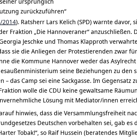
„seiner ursprünglich
utzung zurückzuführen“
7/2014
). Ratsherr Lars Kelich (SPD) warnte davor, si
der Fraktion „Die Hannoveraner“ anzuschließen. 
 Georgia Jeschke und Thomas Klapproth verwahrt
ass sie die Anliegen der Protestierenden zwar für
önne die Kommune Hannover weder das Asylrecht 
esaußenministerium seine Beziehungen zu den 
en – das Camp sei eine Sackgasse. Im Gegensatz z
raktion wolle die CDU keine gewaltsame Räumun
invernehmliche Lösung mit Mediator/innen erreic
darauf hinwies, dass die Versammlungsfreiheit n
rundgesetzes Deutschen vorbehalten sei, gab es 
arter Tobak!“, so Raif Hussein (beratendes Mitgli