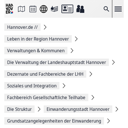
Seite
als
E-
Suche
Mail
versenden
Auf
Hannover.de
//
Facebook
teilen
Auf
Leben in der Region Hannover
X
teilen
Verwaltungen & Kommunen
Seitenlink
Kopieren
Die Verwaltung der Landeshauptstadt Hannover
Seite
Drucken
Dezernate und Fachbereiche der LHH
Soziales und Integration
Fachbereich Gesellschaftliche Teilhabe
Die Struktur
Einwanderungsstadt Hannover
Grundsatzangelegenheiten der Einwanderung