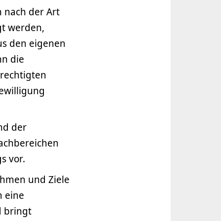
n nach der Art
gt werden,
aus den eigenen
nn die
rechtigten
ewilligung
nd der
achbereichen
s vor.
ahmen und Ziele
m eine
d bringt