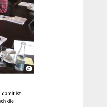
©
LHH
 damit ist
uch die