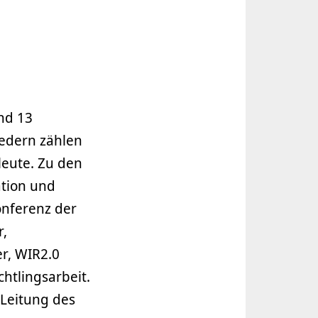
nd 13
iedern zählen
leute. Zu den
ation und
onferenz der
r,
r, WIR2.0
htlingsarbeit.
 Leitung des