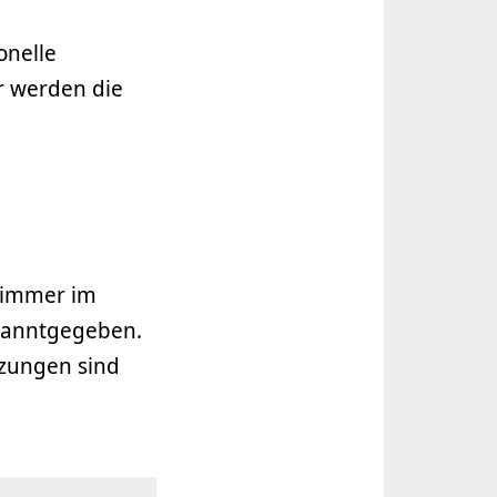
onelle
r werden die
r immer im
ekanntgegeben.
tzungen sind