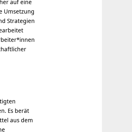
her auf eine
die Umsetzung
nd Strategien
earbeitet
rbeiter*innen
haftlicher
tigten
n. Es berät
ttel aus dem
he