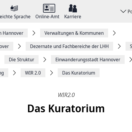
P
eichte Sprache
Online-Amt
Karriere
on Hannover
Verwaltungen & Kommunen
over
Dezernate und Fachbereiche der LHH
Die Struktur
Einwanderungsstadt Hannover
ng
WIR 2.0
Das Kuratorium
WIR2.0
Das Kuratorium