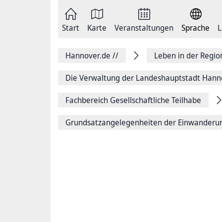
Zum
Seite
Inhalt
als
springen
E-
Zur
Mail
Start
Karte
Veranstaltungen
Sprache
L
Hauptnavigation
versenden
springen
Auf
Facebook
Hannover.de
//
Leben in der Regi
teilen
Auf
X
Die Verwaltung der Landeshauptstadt Hann
teilen
Seitenlink
Fachbereich Gesellschaftliche Teilhabe
Kopieren
Seite
Drucken
Grundsatzangelegenheiten der Einwanderu