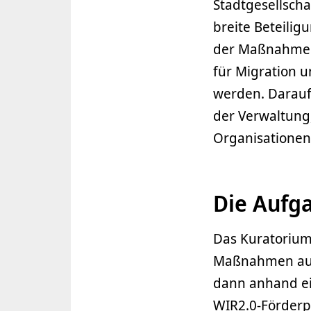
Stadtgesellscha
breite Beteilig
der Maßnahmen 
für Migration u
werden. Darauf
der Verwaltung,
Organisatione
Die Aufg
Das Kuratorium
Maßnahmen aus,
dann anhand ei
WIR2.0-Förder