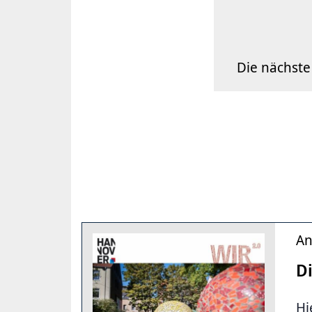
Die nächste
An
D
Hi