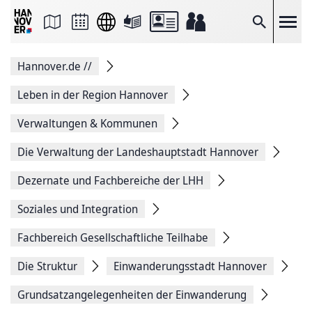
Seite
als
E-
Suche
Mail
versenden
Auf
Hannover.de
//
Facebook
teilen
Auf
Leben in der Region Hannover
X
teilen
Verwaltungen & Kommunen
Seitenlink
Kopieren
Die Verwaltung der Landeshauptstadt Hannover
Seite
Drucken
Dezernate und Fachbereiche der LHH
Soziales und Integration
Fachbereich Gesellschaftliche Teilhabe
Die Struktur
Einwanderungsstadt Hannover
Grundsatzangelegenheiten der Einwanderung