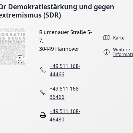
 für Demokratiestärkung und gegen
extremismus (SDR)
Blumenauer Straße 5-
Karte
7,
30449 Hannover
Weitere
Informat
©
LHH
+49 511 168-
44466
+49 511 168-
36466
+49 511 168-
46480