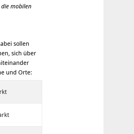
n die mobilen
bei sollen
en, sich über
iteinander
ne und Orte:
rkt
rkt