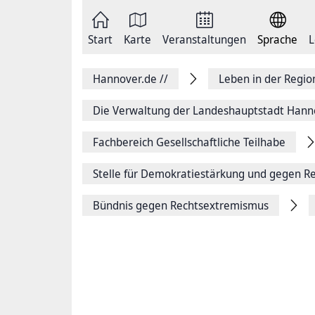
Zum
Seite
Inhalt
als
springen
E-
Zur
Mail
Start
Karte
Veranstaltungen
Sprache
L
Hauptnavigation
versenden
springen
Auf
Facebook
Hannover.de
//
Leben in der Regi
teilen
Auf
X
Die Verwaltung der Landeshauptstadt Hann
teilen
Seitenlink
Fachbereich Gesellschaftliche Teilhabe
Kopieren
Seite
Drucken
Stelle für Demokratie­stärkung und gegen R
Bündnis gegen Rechtsextremismus