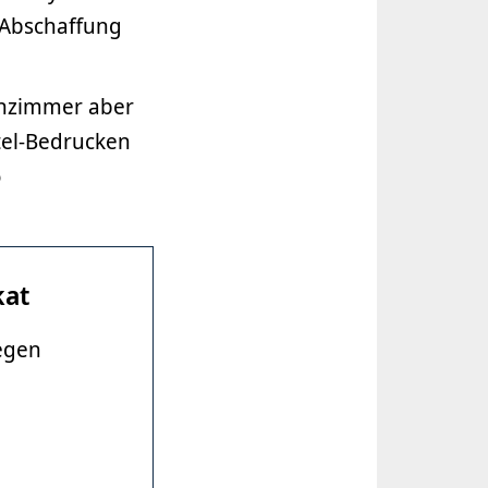
 Abschaffung
hnzimmer aber
tel-Bedrucken
o
kat
gegen