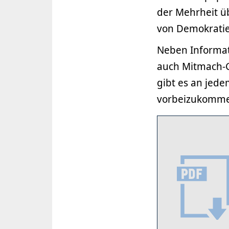
der Mehrheit ü
von Demokratie 
Neben Informat
auch Mitmach-G
gibt es an jede
vorbeizukomm