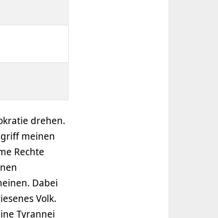
kratie drehen.
griff meinen
eme Rechte
inen
 meinen. Dabei
iesenes Volk.
eine Tyrannei