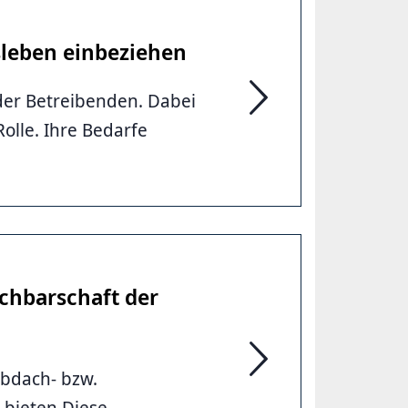
leben einbeziehen
der Betreibenden. Dabei
Bewohner*innen mehr i
olle. Ihre Bedarfe
achbarschaft der
obdach- bzw.
Einrichtung von Tagestr
bieten.Diese