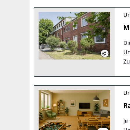
Un
M
Di
Un
©
LHH/AL-Jamma
Zu
Un
Ra
Je