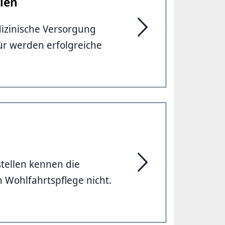
len
izinische Versorgung
Medizinische Versorgun
ür werden erfolgreiche
tellen kennen die
Mehr soziale Betreuun
 Wohlfahrtspflege nicht.