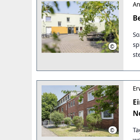
An
B
So
sp
©
LHH/AL-Jamma
st
Er
Ei
No
Ta
©
LHH/AL-Jamma
wo