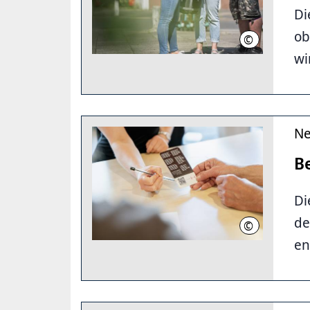
Di
ob
©
LHH/AL-Jamma
wi
Ne
B
Di
de
©
LHH/AL-Jamma
en