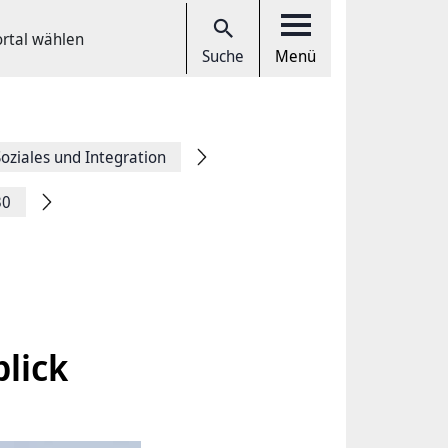
ortal wählen
Suche
Menü
Soziales und Integration
30
lick