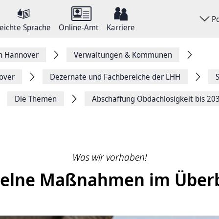
P
eichte Sprache
Online-Amt
Karriere
on Hannover
Verwaltungen & Kommunen
over
Dezernate und Fachbereiche der LHH
Die Themen
Abschaffung Obdachlosigkeit bis 20
Was wir vorhaben!
zelne Maßnahmen im Überb