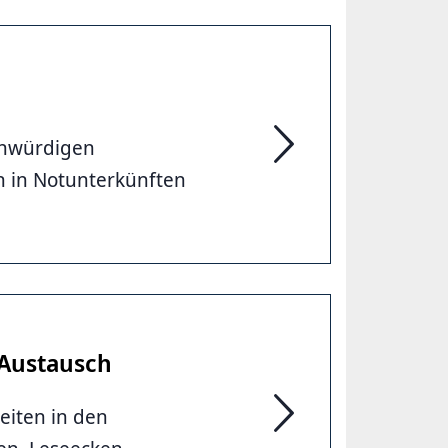
enwürdigen
Mindeststandards für N
en in Notunterkünften
 Austausch
eiten in den
Raum für geselliges Mi