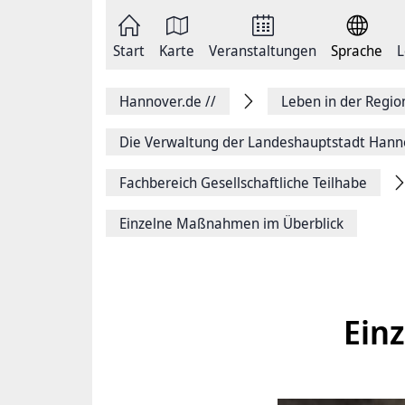
Zum
Seite
Inhalt
als
springen
E-
Zur
Mail
Start
Karte
Veranstaltungen
Sprache
L
Hauptnavigation
versenden
springen
Auf
Facebook
Hannover.de
//
Leben in der Regi
teilen
Auf
X
Die Verwaltung der Landeshauptstadt Hann
teilen
Seitenlink
Fachbereich Gesellschaftliche Teilhabe
Kopieren
Seite
Drucken
Einzelne Maßnahmen im Überblick
Ein