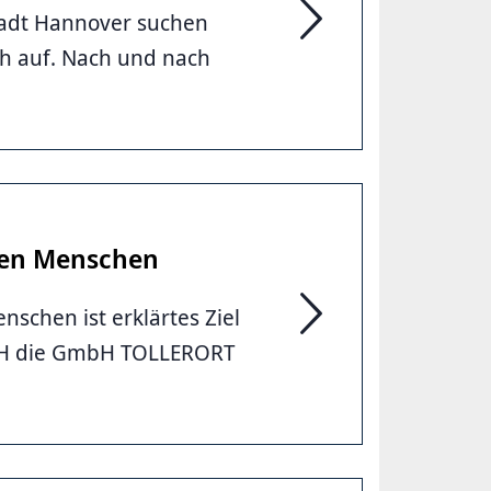
tadt Hannover suchen
Ausweitung der Straßen
h auf. Nach und nach
sen Menschen
schen ist erklärtes Ziel
Befragung von obdach
LHH die GmbH TOLLERORT