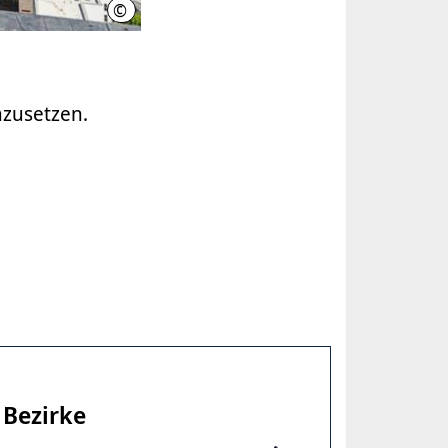
©
LHH/AL-Jammali
umzusetzen.
 Bezirke