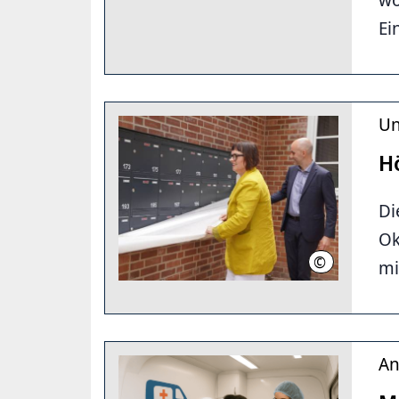
Ei
Un
H
Di
Ok
©
LHH
mi
An