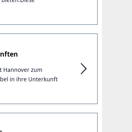
ünften
dt Hannover zum
Höherwertige Ausstatt
el in ihre Unterkunft