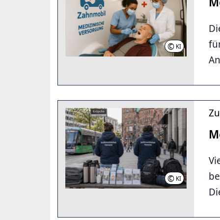
M
Di
fü
©
KI
-BILD | LHH
An
Zu
M
Vi
be
©
KI
-BILD | LHH
Di