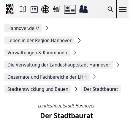
Seite
als
E-
Suche
Mail
versenden
Auf
Hannover.de
//
Facebook
teilen
Auf
Leben in der Region Hannover
X
teilen
Verwaltungen & Kommunen
Seitenlink
Kopieren
Die Verwaltung der Landeshauptstadt Hannover
Seite
Drucken
Dezernate und Fachbereiche der LHH
Stadtentwicklung und Bauen
Der Stadtbaurat
Landeshauptstadt Hannover
Der Stadtbaurat