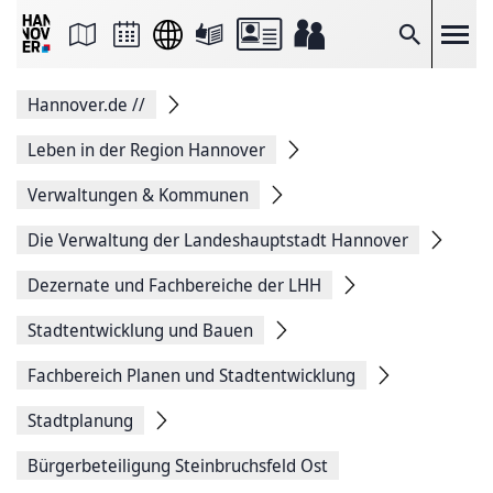
Seite
als
E-
Suche
Mail
versenden
Auf
Hannover.de
//
Facebook
teilen
Auf
Leben in der Region Hannover
X
teilen
Verwaltungen & Kommunen
Seitenlink
Kopieren
Die Verwaltung der Landeshauptstadt Hannover
Seite
Drucken
Dezernate und Fachbereiche der LHH
Stadtentwicklung und Bauen
Fachbereich Planen und Stadtentwicklung
Stadtplanung
Bürgerbeteiligung Steinbruchsfeld Ost