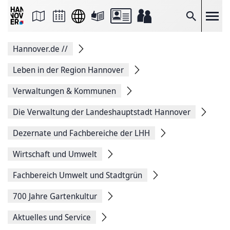
Seite
als
E-
Suche
Mail
versenden
Auf
Hannover.de
//
Facebook
teilen
Auf
Leben in der Region Hannover
X
teilen
Verwaltungen & Kommunen
Seitenlink
Kopieren
Die Verwaltung der Landeshauptstadt Hannover
Seite
Drucken
Dezernate und Fachbereiche der LHH
Wirtschaft und Umwelt
Fachbereich Umwelt und Stadtgrün
700 Jahre Gartenkultur
Aktuelles und Service