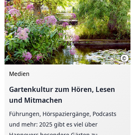
©
Ulf 
Medien
Gartenkultur zum Hören, Lesen
und Mitmachen
Führungen, Hörspaziergänge, Podcasts
und mehr: 2025 gibt es viel über
Hannovers besondere Gärten zu...