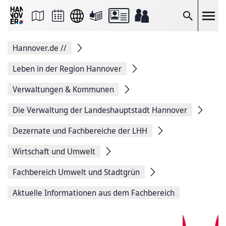
Seite
als
E-
Suche
Mail
versenden
Auf
Hannover.de
//
Facebook
teilen
Auf
Leben in der Region Hannover
X
teilen
Verwaltungen & Kommunen
Seitenlink
Kopieren
Die Verwaltung der Landeshauptstadt Hannover
Seite
Drucken
Dezernate und Fachbereiche der LHH
Wirtschaft und Umwelt
Fachbereich Umwelt und Stadtgrün
Aktuelle Informationen aus dem Fachbereich