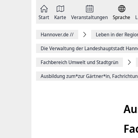
Zum
Seite
Inhalt
als
springen
E-
Zur
Mail
Start
Karte
Veranstaltungen
Sprache
L
Hauptnavigation
versenden
springen
Auf
Facebook
Hannover.de
//
Leben in der Regi
teilen
Auf
X
Die Verwaltung der Landeshauptstadt Hann
teilen
Seitenlink
Fachbereich Umwelt und Stadtgrün
Kopieren
Seite
Drucken
Ausbildung zum*zur Gärtner*in, Fachrichtun
Au
Fa