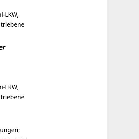
ni-LKW,
triebene
er
ni-LKW,
triebene
tungen;