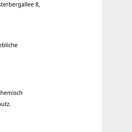
terbergallee 8,
ebliche
 chemisch
utz.