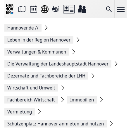
Seite
als
E-
Suche
Mail
versenden
Auf
Hannover.de
//
Facebook
teilen
Auf
Leben in der Region Hannover
X
teilen
Verwaltungen & Kommunen
Seitenlink
Kopieren
Die Verwaltung der Landeshauptstadt Hannover
Seite
Drucken
Dezernate und Fachbereiche der LHH
Wirtschaft und Umwelt
Fachbereich Wirtschaft
Immobilien
Vermietung
Schützenplatz Hannover anmieten und nutzen