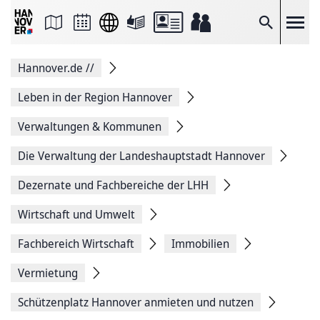
Seite
als
E-
Suche
Mail
versenden
Auf
Hannover.de
//
Facebook
teilen
Auf
Leben in der Region Hannover
X
teilen
Verwaltungen & Kommunen
Seitenlink
Kopieren
Die Verwaltung der Landeshauptstadt Hannover
Seite
Drucken
Dezernate und Fachbereiche der LHH
Wirtschaft und Umwelt
Fachbereich Wirtschaft
Immobilien
Vermietung
Schützenplatz Hannover anmieten und nutzen