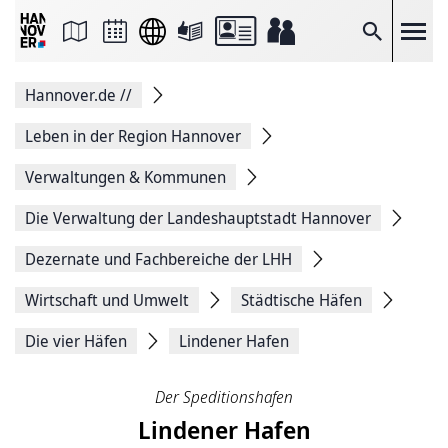
Seite
als
E-
Suche
Mail
versenden
Auf
Hannover.de
//
Facebook
teilen
Auf
Leben in der Region Hannover
X
teilen
Verwaltungen & Kommunen
Seitenlink
Kopieren
Die Verwaltung der Landeshauptstadt Hannover
Seite
Drucken
Dezernate und Fachbereiche der LHH
Wirtschaft und Umwelt
Städtische Häfen
Die vier Häfen
Lindener Hafen
Der Speditionshafen
Lindener Hafen