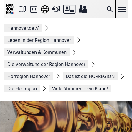
Seite
als
E-
Suche
Mail
versenden
Auf
Hannover.de
//
Facebook
teilen
Auf
Leben in der Region Hannover
X
teilen
Verwaltungen & Kommunen
Seitenlink
Kopieren
Die Verwaltung der Region Hannover
Seite
Drucken
Hörregion Hannover
Das ist die HÖRREGION
Die Hörregion
Viele Stimmen – ein Klang!