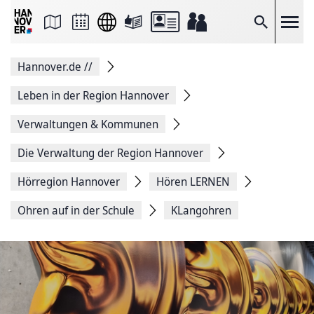
Seite
als
E-
Suche
Mail
versenden
Auf
Hannover.de
//
Facebook
teilen
Auf
Leben in der Region Hannover
X
teilen
Verwaltungen & Kommunen
Seitenlink
Kopieren
Die Verwaltung der Region Hannover
Seite
Drucken
Hörregion Hannover
Hören LERNEN
Ohren auf in der Schule
KLangohren