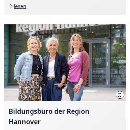
lesen
©
Regi
Bildungsbüro der Region
Hannover