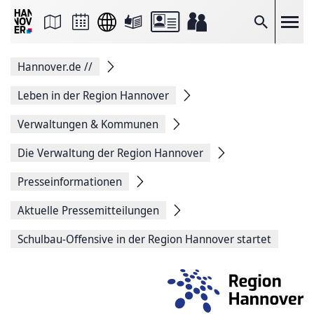
Seite
als
E-
Suche
Mail
versenden
Auf
Hannover.de
//
Facebook
teilen
Auf
Leben in der Region Hannover
X
teilen
Verwaltungen & Kommunen
Seitenlink
Kopieren
Die Verwaltung der Region Hannover
Seite
Drucken
Presseinformationen
Aktuelle Pressemitteilungen
Schulbau-Offensive in der Region Hannover startet