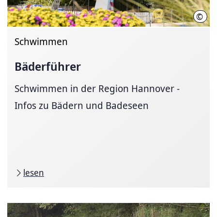
©
I. T
Schwimmen
Bäderführer
Schwimmen in der Region Hannover -
Infos zu Bädern und Badeseen
lesen