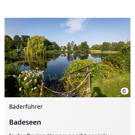
©
Lars
Bäderführer
Badeseen