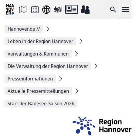
Seite
als
E-
Suche
Mail
versenden
Auf
Hannover.de
//
Facebook
teilen
Auf
Leben in der Region Hannover
X
teilen
Verwaltungen & Kommunen
Seitenlink
Kopieren
Die Verwaltung der Region Hannover
Seite
Drucken
Presseinformationen
Aktuelle Pressemitteilungen
Start der Badesee-Saison 2026