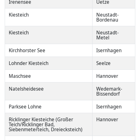
Irenensee
Uetze
Kiesteich
Neustadt-
Bordenau
Kiesteich
Neustadt-
Metel
Kirchhorster See
Isernhagen
Lohnder Kiesteich
Seelze
Maschsee
Hannover
Natelsheidesee
Wedemark-
Bissendorf
Parksee Lohne
Isernhagen
Ricklinger Kiesteiche (Großer
Hannover
Teich/Ricklinger Bad,
Siebenmeterteich, Dreiecksteich)