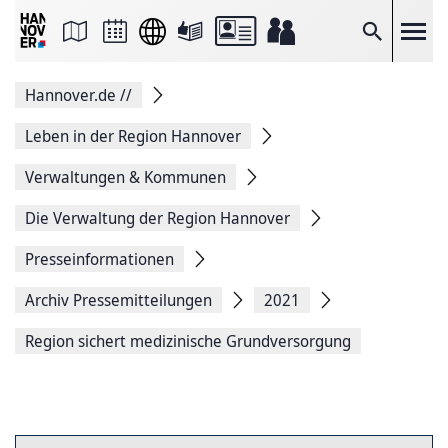
Seite
als
E-
Suche
Mail
versenden
Auf
Hannover.de
//
Facebook
teilen
Auf
Leben in der Region Hannover
X
teilen
Verwaltungen & Kommunen
Seitenlink
Kopieren
Die Verwaltung der Region Hannover
Seite
Drucken
Presseinformationen
Archiv Pressemitteilungen
2021
Region sichert medizinische Grundversorgung