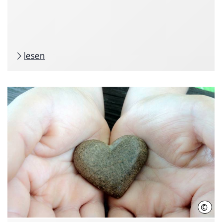
lesen
©
LHH