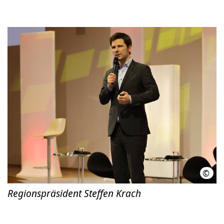
©
Ph. 
Regionspräsident Steffen Krach