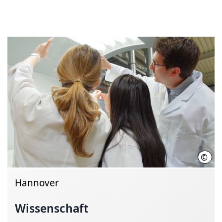
©
Init
Hannover
Wissenschaft