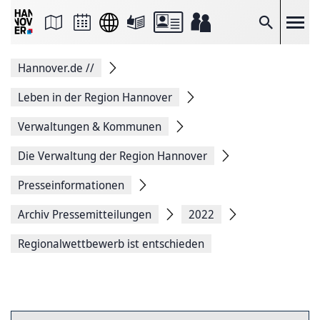
Seite
als
E-
Suche
Mail
versenden
Auf
Hannover.de
//
Facebook
teilen
Auf
Leben in der Region Hannover
X
teilen
Verwaltungen & Kommunen
Seitenlink
Kopieren
Die Verwaltung der Region Hannover
Seite
Drucken
Presseinformationen
Archiv Pressemitteilungen
2022
Regionalwettbewerb ist entschieden