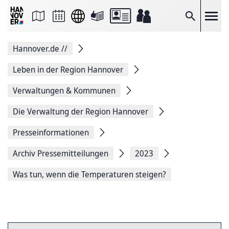
Seite
als
E-
Suche
Mail
versenden
Auf
Hannover.de
//
Facebook
teilen
Auf
Leben in der Region Hannover
X
teilen
Verwaltungen & Kommunen
Seitenlink
Kopieren
Die Verwaltung der Region Hannover
Seite
Drucken
Presseinformationen
Archiv Pressemitteilungen
2023
Was tun, wenn die Temperaturen steigen?