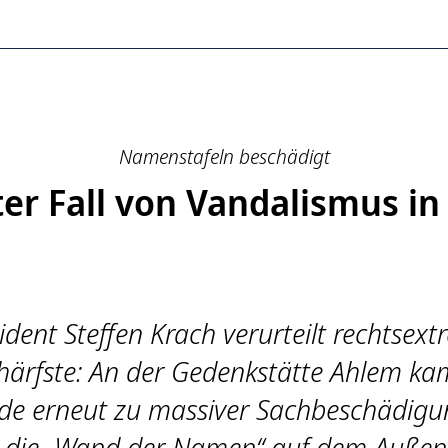
over
Namenstafeln beschädigt
er Fall von Vandalismus i
dent Steffen Krach verurteilt rechtsext
härfste: An der Gedenkstätte Ahlem k
e erneut zu massiver Sachbeschädigung
r die „Wand der Namen“ auf dem Außen