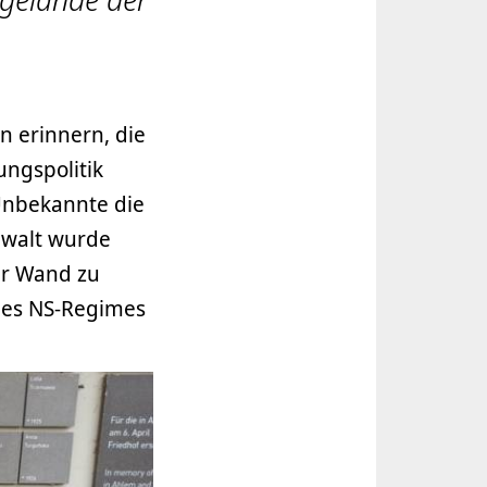
n erinnern, die
ungspolitik
Unbekannte die
ewalt wurde
er Wand zu
 des NS-Regimes