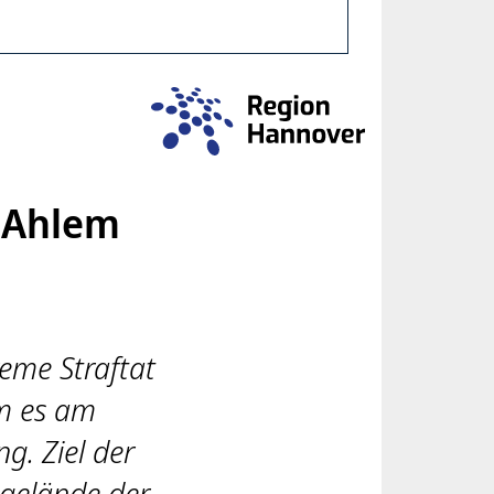
n Ahlem
reme Straftat
am es am
. Ziel der
gelände der