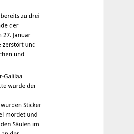
 bereits zu drei
nde der
 27. Januar
 zerstört und
schen und
-Galiläa
tte wurde der
 wurden Sticker
ael mordet und
n den Säulen im
 an der