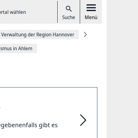
ortal wählen
Suche
Menü
 Verwaltung der Region Hannover
lismus in Ahlem
r
egebenenfalls gibt es
Archivierte Themen der 