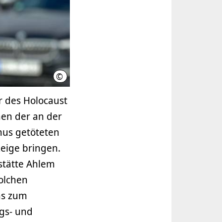
©
Region Hannover / Borschel
 des Holocaust
nen der an der
mus getöteten
eige bringen.
stätte Ahlem
solchen
ns zum
gs- und