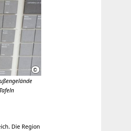
©
Region Hannover, C. Otto
Außengelände
Tafeln
ich. Die Region