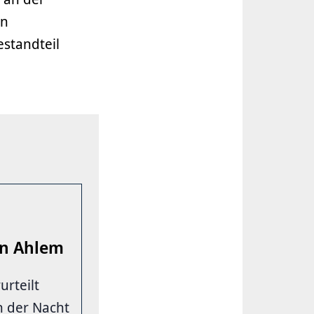
on
estandteil
in Ahlem
urteilt
In der Nacht