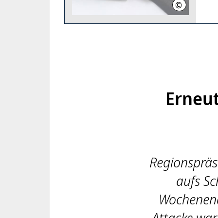
©
Region Hann
Erneut
Regionspräsi
aufs Sc
Wochenend
Attacke wa