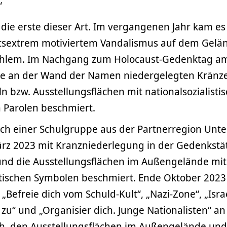
“
t die erste dieser Art. Im vergangenen Jahr kam es
htsextrem motiviertem Vandalismus auf dem Gelä
hlem. Im Nachgang zum Holocaust-Gedenktag am
e an der Wand der Namen niedergelegten Kränze
n bzw. Ausstellungsflächen mit nationalsozialisti
 Parolen beschmiert.
h einer Schulgruppe aus der Partnerregion Unter
März 2023 mit Kranzniederlegung in der Gedenkstä
 und die Ausstellungsflächen im Außengelände mit
istischen Symbolen beschmiert. Ende Oktober 2023
 „Befreie dich vom Schuld-Kult“, „Nazi-Zone“, „Isr
 zu“ und „Organisier dich. Junge Nationalisten“ a
h, den Ausstellungsflächen im Außengelände und