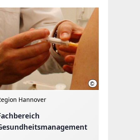
©
over, Kirsch
Region Hannover
Region Hannover
Fachbereich
Gesundheitsmanagement