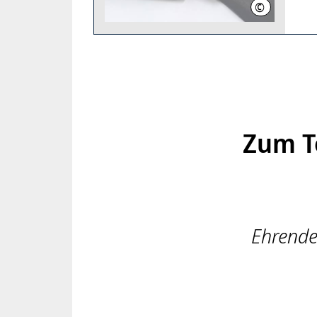
©
Region Hann
Zum To
Ehrende