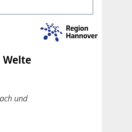
s Welte
rach und