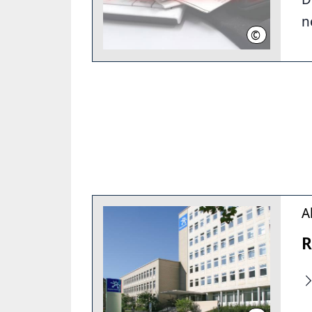
n
©
Region Hann
A
R