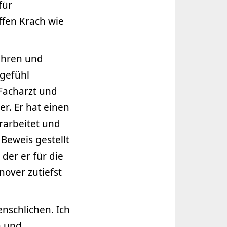
für
ffen Krach wie
fahren und
tgefühl
 Facharzt und
r. Er hat einen
rarbeitet und
Beweis gestellt
der er für die
nover zutiefst
nschlichen. Ich
n und