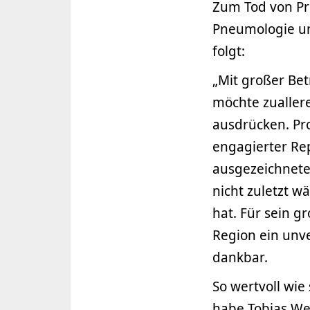
Zum Tod von Pro
Pneumologie und
folgt:
„Mit großer Bet
möchte zuallere
ausdrücken. Pro
engagierter Re
ausgezeichnete
nicht zuletzt 
hat. Für sein g
Region ein unve
dankbar.
So wertvoll wie
habe Tobias We