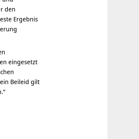
er den
este Ergebnis
nerung
en
nen eingesetzt
ischen
in Beileid gilt
.“