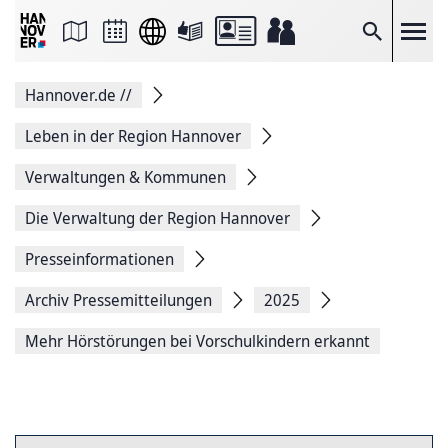
Seite
als
E-
Suche
Mail
versenden
Auf
Hannover.de
//
Facebook
teilen
Auf
Leben in der Region Hannover
X
teilen
Verwaltungen & Kommunen
Seitenlink
Kopieren
Die Verwaltung der Region Hannover
Seite
Drucken
Presseinformationen
Archiv Pressemitteilungen
2025
Mehr Hörstörungen bei Vorschulkindern erkannt