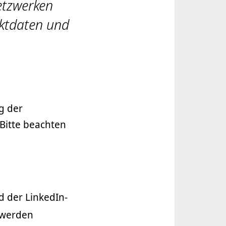
etzwerken
aktdaten und
g der
Bitte beachten
 der LinkedIn-
) werden