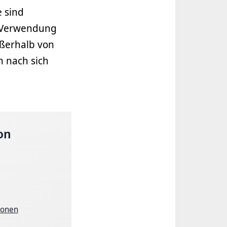
e sind
e Verwendung
ußerhalb von
n nach sich
on
ionen