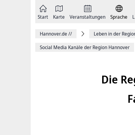
Zum
Seite
Inhalt
als
springen
E-
Zur
Mail
Start
Karte
Veranstaltungen
Sprache
L
Hauptnavigation
versenden
springen
Auf
Facebook
Hannover.de
//
Leben in der Regi
teilen
Auf
X
Social Media Kanäle der Region Hannover
teilen
Seitenlink
Kopieren
Seite
Drucken
Die Re
F