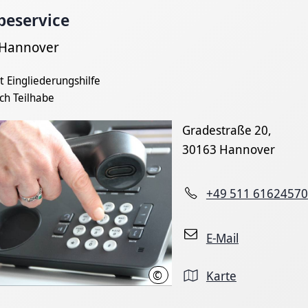
beservice
 Hannover
t Eingliederungshilfe
ch Teilhabe
Gradestraße 20,
30163 Hannover
+49 511 61624570
E-Mail
©
Karte
Maren Lachmund / Region Hannover