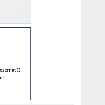
ezernat II
der