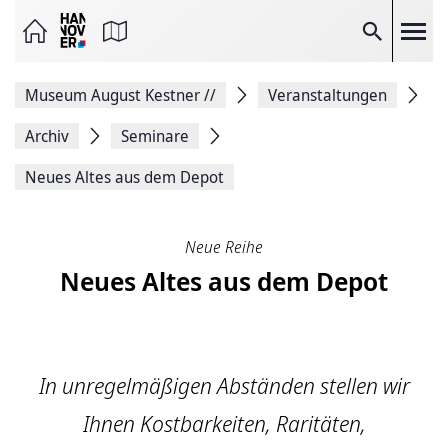
Seite
als
E-
Suche
Mail
versenden
Auf
Museum August Kestner
//
Veranstaltungen
Facebook
teilen
Auf
Archiv
Seminare
X
teilen
Neues Altes aus dem Depot
Seitenlink
Kopieren
Seite
Drucken
Neue Reihe
Neues Altes aus dem Depot
In unregelmäßigen Abständen stellen wir
Ihnen Kostbarkeiten, Raritäten,