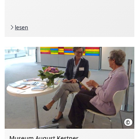
lesen
©
LHH
Museum August Kestner