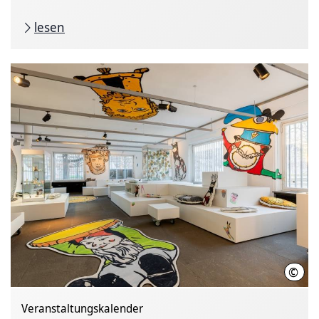
lesen
©
Detl
Veranstaltungskalender