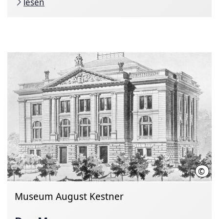
lesen
©
Land
Museum August Kestner