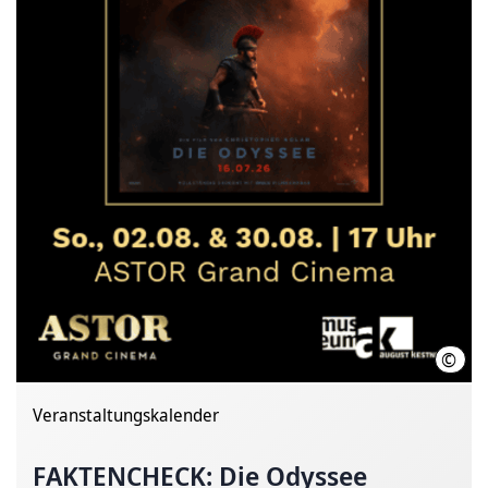
©
2025
Veranstaltungskalender
FAKTENCHECK: Die Odyssee