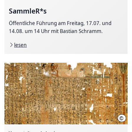
SammleR*s
Öffentliche Führung am Freitag, 17.07. und
14.08. um 14 Uhr mit Bastian Schramm.
lesen
©
Muse