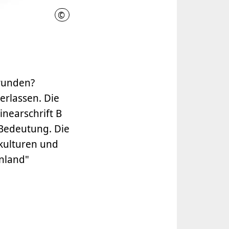
©
Museum August Kestner, Christian Tepper
wunden?
erlassen. Die
nearschrift B
 Bedeutung. Die
kulturen und
nland"