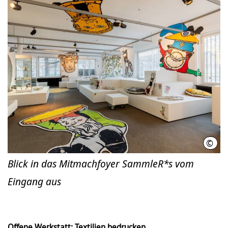
©
Detl
Blick in das Mitmachfoyer SammleR*s vom
Eingang aus
Offene Werkstatt: Textilien bedrucken