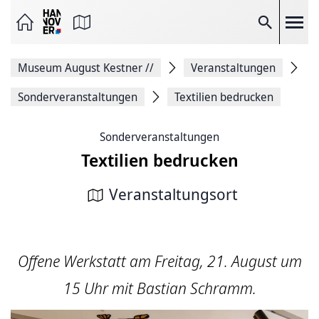
Seite
als
E-
Suche
Mail
versenden
Auf
Museum August Kestner
//
Veranstaltungen
Facebook
teilen
Auf
Sonderveranstaltungen
Textilien bedrucken
X
teilen
Seitenlink
Sonderveranstaltungen
Kopieren
Textilien bedrucken
Seite
Drucken
Veranstaltungsort
Offene Werkstatt am Freitag, 21. August um
15 Uhr mit Bastian Schramm.