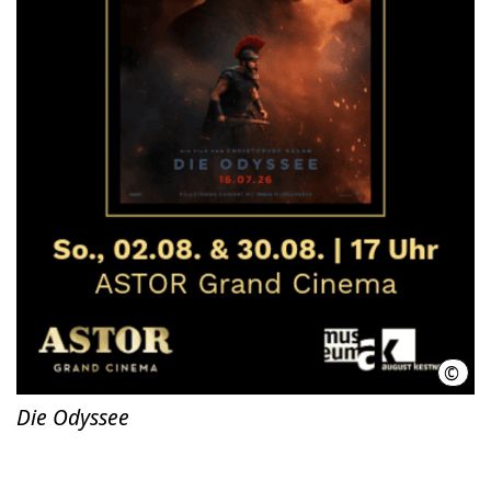
©
2025
Die Odyssee