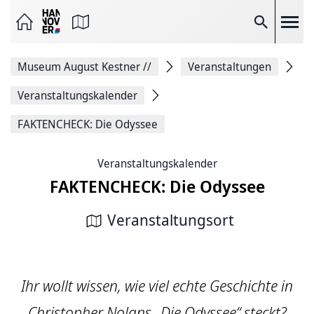
Seite
als
E-
Suche
Mail
versenden
Auf
Museum August Kestner
//
Veranstaltungen
Facebook
teilen
Auf
Veranstaltungskalender
X
teilen
FAKTENCHECK: Die Odyssee
Seitenlink
Kopieren
Seite
Veranstaltungskalender
Drucken
FAKTENCHECK: Die Odyssee
Veranstaltungsort
Ihr wollt wissen, wie viel echte Geschichte in
Christopher Nolans „Die Odyssee“ steckt?