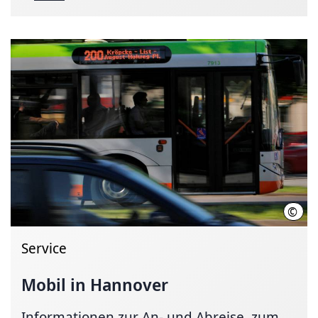
©
Marti
Service
Mobil in Hannover
Informationen zur An- und Ab­reise, zum