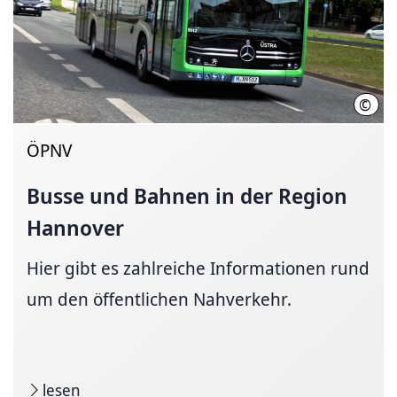
©
Üstr
ÖPNV
Busse und Bahnen in der Region
Hannover
Hier gibt es zahl­reiche In­for­ma­tio­nen rund
um den öffentlichen Nahverkehr.
lesen