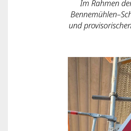
Im Rahmen der 
Benne­mühlen–Sch
und provisorische