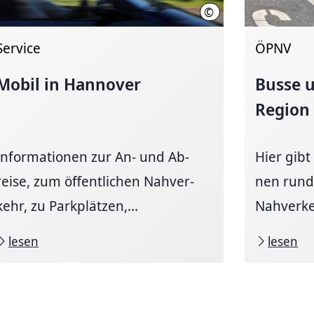
©
tstadt Hannover
Martin Bargel / üstra
Service
ÖPNV
Mobil in Hannover
Busse 
Region
Informationen zur An- und Ab­
Hier gibt 
reise, zum öffent­li­chen Nah­ver­
nen rund
kehr, zu Park­plätzen,...
Nahverke
lesen
lesen