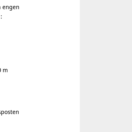
m engen
:
0 m
sposten