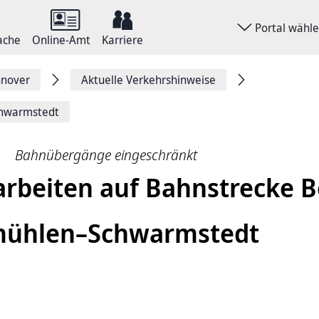
Portal wähl
ache
Online-Amt
Karriere
nnover
Aktuelle Verkehrshinweise
chwarm­stedt
Bahnübergänge eingeschränkt
r­bei­ten auf Bahn­stre­cke 
müh­len–Schwarm­stedt