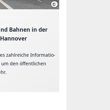
©
Üstra/Florian Arp
und Bahnen in der
 Hannover
es zahl­reiche In­for­ma­tio­
 um den öffentlichen
hr.