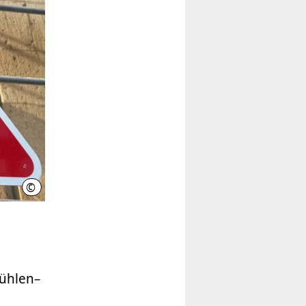
©
Hannover.de
ühlen–