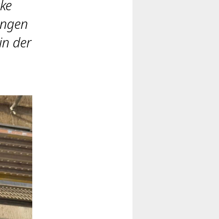
cke
ungen
in der