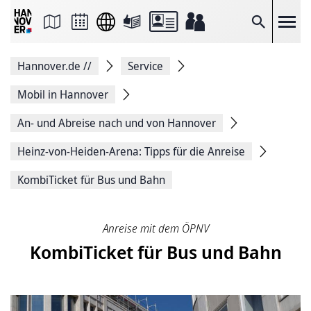
Seite
als
E-
Suche
Mail
versenden
Auf
Hannover.de
//
Service
Facebook
teilen
Auf
Mobil in Hannover
X
teilen
An- und Abreise nach und von Hannover
Seitenlink
Kopieren
Heinz-von-Heiden-Arena: Tipps für die Anreise
Seite
Drucken
KombiTicket für Bus und Bahn
Anreise mit dem ÖPNV
KombiTicket für Bus und Bahn