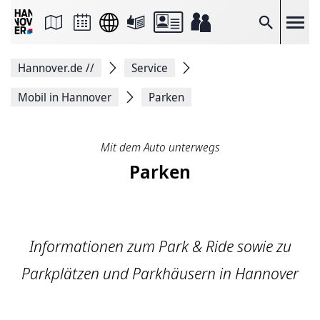
Seite
als
E-
Suche
Mail
versenden
Auf
Hannover.de
//
Service
Facebook
teilen
Auf
Mobil in Hannover
Parken
X
teilen
Seitenlink
Kopieren
Mit dem Auto unterwegs
Seite
Parken
Drucken
Informationen zum Park & Ride sowie zu
Parkplätzen und Parkhäusern in Hannover