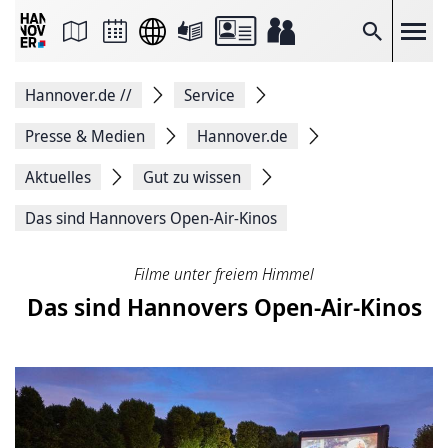
Seite
als
E-
Suche
Mail
versenden
Auf
Hannover.de
//
Service
Facebook
teilen
Auf
Presse & Medien
Hannover.de
X
teilen
Aktuelles
Gut zu wissen
Seitenlink
Kopieren
Das sind Hannovers Open-Air-Kinos
Seite
Drucken
Filme unter freiem Himmel
Das sind Hannovers Open-Air-Kinos