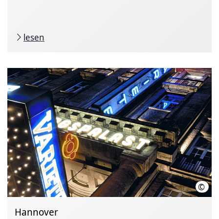
lesen
©
GOP 
Hannover