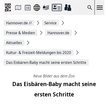
Seite
als
E-
Suche
Mail
versenden
Auf
Hannover.de
//
Service
Facebook
teilen
Auf
Presse & Medien
Hannover.de
X
teilen
Aktuelles
Seitenlink
Kopieren
Kultur- & Freizeit-Meldungen bis 2020
Seite
Drucken
Das Eisbären-Baby macht seine ersten Schritte
Neue Bilder aus dem Zoo
Das Eisbären-Baby macht seine
ersten Schritte