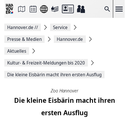
Seite
als
E-
Suche
Mail
versenden
Auf
Hannover.de
//
Service
Facebook
teilen
Auf
Presse & Medien
Hannover.de
X
teilen
Aktuelles
Seitenlink
Kopieren
Kultur- & Freizeit-Meldungen bis 2020
Seite
Drucken
Die kleine Eisbärin macht ihren ersten Ausflug
Zoo Hannover
Die kleine Eisbärin macht ihren
ersten Ausflug