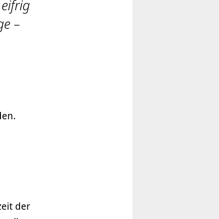
eifrig
ge –
den.
eit der