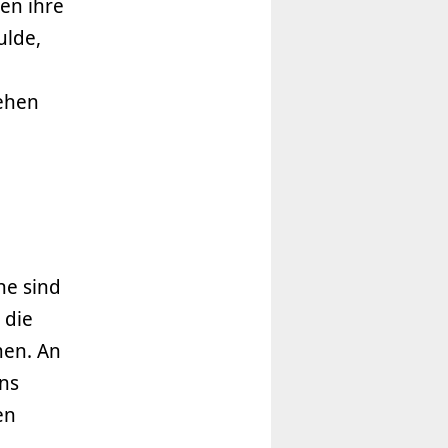
en ihre
ulde,
ehen
ne sind
 die
men. An
ens
en