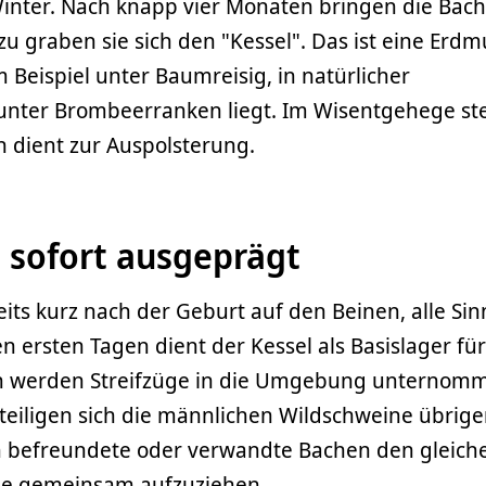
Winter. Nach knapp vier Monaten bringen die Bach
zu graben sie sich den "Kessel". Das ist eine Erdm
 Beispiel unter Baumreisig, in natürlicher
nter Brombeerranken liegt. Im Wisentgehege st
h dient zur Auspolsterung.
d sofort ausgeprägt
eits kurz nach der Geburt auf den Beinen, alle Sin
n ersten Tagen dient der Kessel als Basislager für
üh werden Streifzüge in die Umgebung unternom
teiligen sich die männlichen Wildschweine übrig
n befreundete oder verwandte Bachen den gleich
nge gemeinsam aufzuziehen.