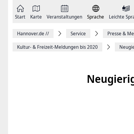
Zum
Seite
Inhalt
als
springen
E-
Zur
Mail
Start
Karte
Veranstaltungen
Sprache
Leichte Spr
Hauptnavigation
versenden
springen
Auf
Facebook
Hannover.de
//
Service
Presse & Me
teilen
Auf
X
Kultur- & Freizeit-Meldungen bis 2020
Neugie
teilen
Seitenlink
Kopieren
Seite
Drucken
Neugierig