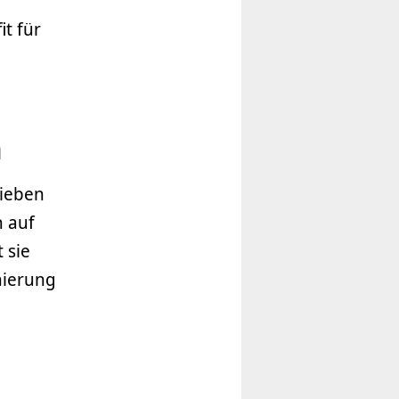
it für
n
sieben
n auf
 sie
nierung