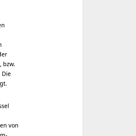
en
n
der
, bzw.
 Die
gt.
ssel
nen von
am-