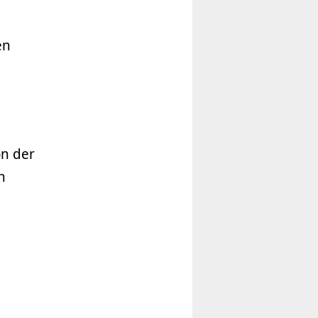
en
on der
n