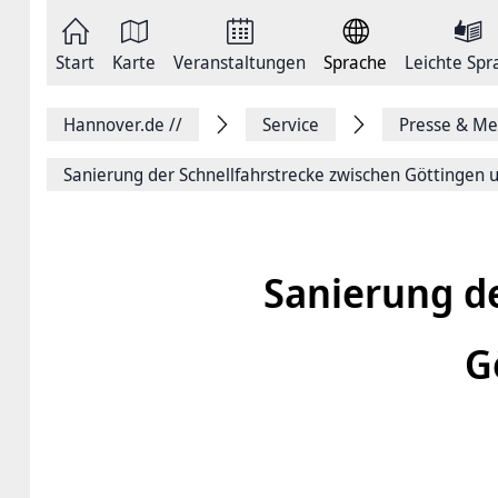
Zum
Seite
Inhalt
als
springen
E-
Zur
Mail
Start
Karte
Veranstaltungen
Sprache
Leichte Spr
Hauptnavigation
versenden
springen
Auf
Facebook
Hannover.de
//
Service
Presse & Me
teilen
Auf
X
Sanierung der Schnellfahrstrecke zwischen Göttingen 
teilen
Seitenlink
Kopieren
Seite
Drucken
Sanierung de
G