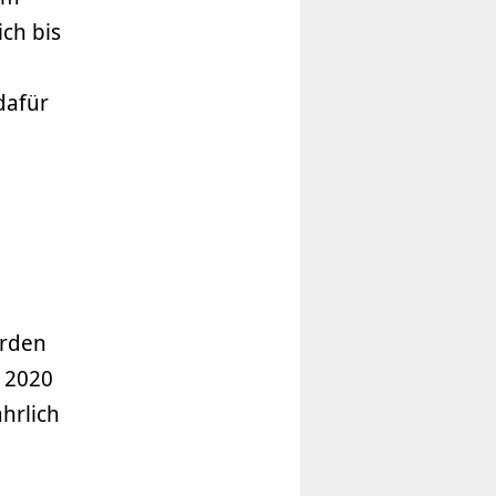
ch bis
dafür
erden
r 2020
hrlich