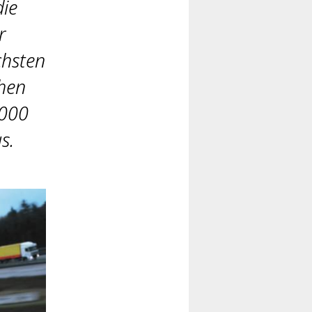
die
r
chsten
chen
.000
us.